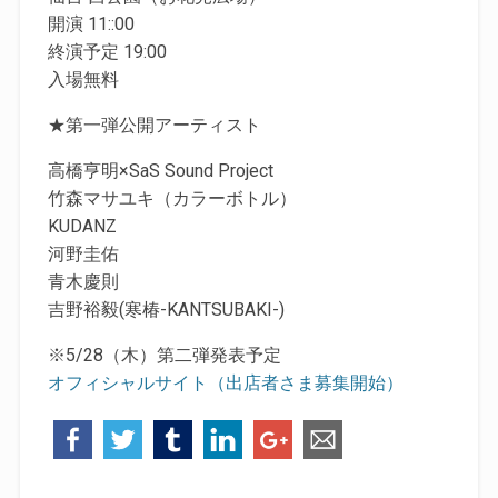
開演 11::00
終演予定 19:00
入場無料
★第一弾公開アーティスト
高橋亨明×SaS Sound Project
竹森マサユキ（カラーボトル）
KUDANZ
河野圭佑
青木慶則
吉野裕毅(寒椿-KANTSUBAKI-)
※5/28（木）第二弾発表予定
オフィシャルサイト（出店者さま募集開始）