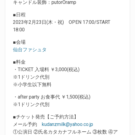
キャンドル装飾：putorOramp
■日程
2023年2月23日(木・祝) OPEN 17:00/START
18:00
■会場
仙台ファシュタ
■料金
・TICKET 入場料 ￥3,000(税込)
※1ドリンク代別
※小学生以下無料
・after party お食事代 ￥1,500(税込)
※1ドリンク代別
■チケット発売【ご予約方法】
メール予約
kudanzmilk@yahoo.co.jp
①公演日 ②氏名カタカナフルネーム ③枚数 ④ア