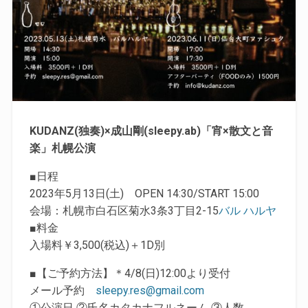
KUDANZ(独奏)×成山剛(sleepy.ab)「宵×散文と音
楽」札幌公演
■日程
2023年5月13日(土) OPEN 14:30/START 15:00
会場：札幌市白石区菊水3条3丁目2-15
バル ハルヤ
■料金
入場料￥3,500(税込)＋1D別
■【ご予約方法】＊4/8(日)12:00より受付
メール予約
sleepy.res@gmail.com
①公演日 ②氏名カタカナフルネーム ③人数