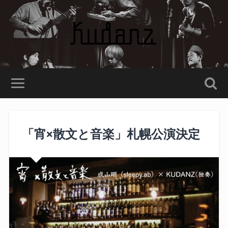
「宵×散文と音楽」札幌公演決定