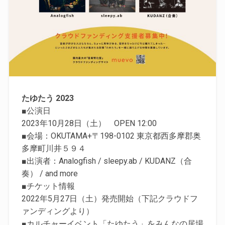
たゆたう 2023
■公演日
2023年10月28日（土） OPEN 12:00
■会場：OKUTAMA+〒198-0102 東京都西多摩郡奥
多摩町川井５９４
■出演者：Analogfish / sleepy.ab / KUDANZ（合
奏） / and more
■チケット情報
2022年5月27日（土）発売開始（下記クラウドフ
ァンディングより）
■カルチャーイベント「たゆたう」をみんなの居場