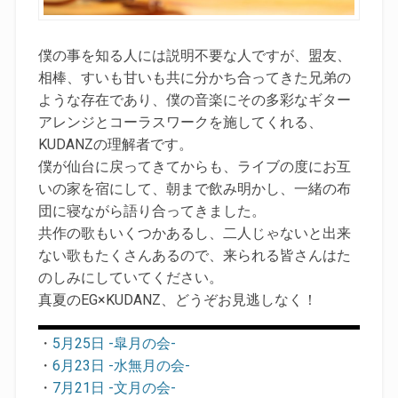
僕の事を知る人には説明不要な人ですが、盟友、
相棒、すいも甘いも共に分かち合ってきた兄弟の
ような存在であり、僕の音楽にその多彩なギター
アレンジとコーラスワークを施してくれる、
KUDANZの理解者です。
僕が仙台に戻ってきてからも、ライブの度にお互
いの家を宿にして、朝まで飲み明かし、一緒の布
団に寝ながら語り合ってきました。
共作の歌もいくつかあるし、二人じゃないと出来
ない歌もたくさんあるので、来られる皆さんはた
のしみにしていてください。
真夏のEG×KUDANZ、どうぞお見逃しなく！
・
5月25日 -皐月の会-
・
6月23日 -水無月の会-
・
7月21日 -文月の会-